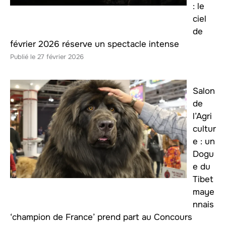
: le
ciel
de
février 2026 réserve un spectacle intense
27 février 2026
Salon
de
l’Agri
cultur
e : un
Dogu
e du
Tibet
maye
nnais
‘champion de France’ prend part au Concours