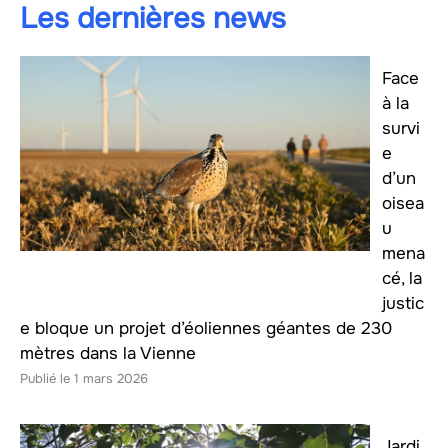
Les dernières news
Face
à la
survi
e
d’un
oisea
u
mena
cé, la
justic
e bloque un projet d’éoliennes géantes de 230
mètres dans la Vienne
1 mars 2026
Jardi