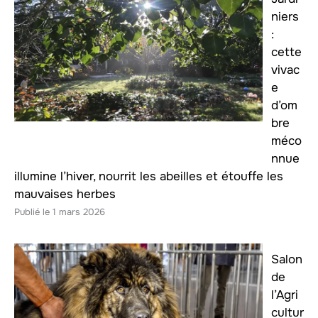
niers
:
cette
vivac
e
d’om
bre
méco
nnue
illumine l’hiver, nourrit les abeilles et étouffe les
mauvaises herbes
1 mars 2026
Salon
de
l’Agri
cultur