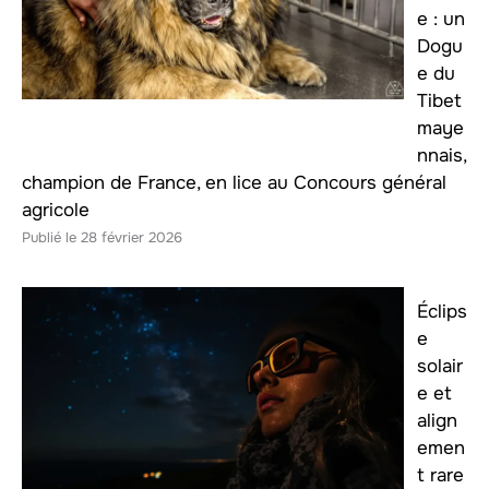
e : un
Dogu
e du
Tibet
maye
nnais,
champion de France, en lice au Concours général
agricole
28 février 2026
Éclips
e
solair
e et
align
emen
t rare