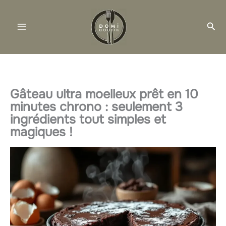
Aller
au
Rec
contenu
Gâteau ultra moelleux prêt en 10
minutes chrono : seulement 3
ingrédients tout simples et
magiques !