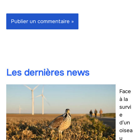
Les dernières news
Face
à la
survi
e
d’un
oisea
u