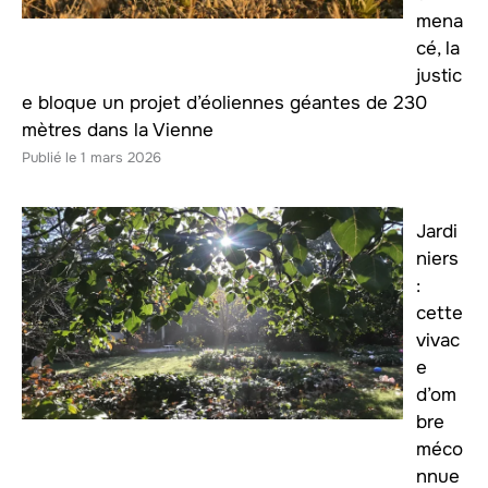
mena
cé, la
justic
e bloque un projet d’éoliennes géantes de 230
mètres dans la Vienne
1 mars 2026
Jardi
niers
:
cette
vivac
e
d’om
bre
méco
nnue