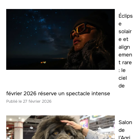
Éclips
e
solair
e et
align
emen
t rare
: le
ciel
de
février 2026 réserve un spectacle intense
27 février 2026
Salon
de
l’Agri