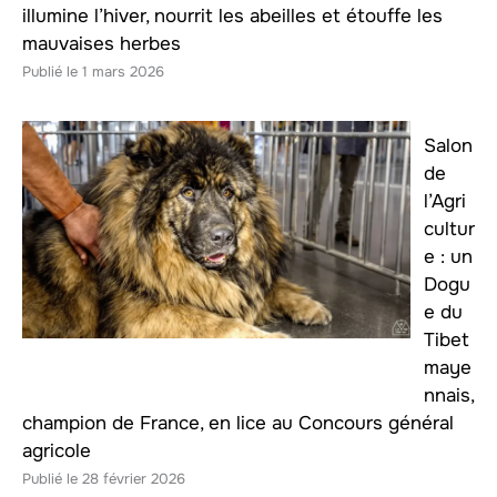
illumine l’hiver, nourrit les abeilles et étouffe les
mauvaises herbes
1 mars 2026
Salon
de
l’Agri
cultur
e : un
Dogu
e du
Tibet
maye
nnais,
champion de France, en lice au Concours général
agricole
28 février 2026