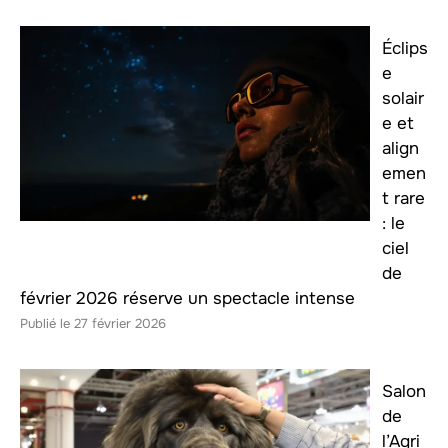
Éclips
e
solair
e et
align
emen
t rare
: le
ciel
de
février 2026 réserve un spectacle intense
27 février 2026
Salon
de
l’Agri