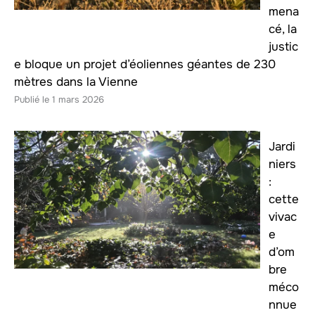
mena
cé, la
justic
e bloque un projet d’éoliennes géantes de 230
mètres dans la Vienne
1 mars 2026
Jardi
niers
:
cette
vivac
e
d’om
bre
méco
nnue