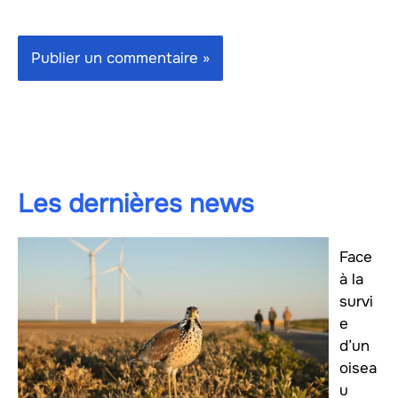
Les dernières news
Face
à la
survi
e
d’un
oisea
u