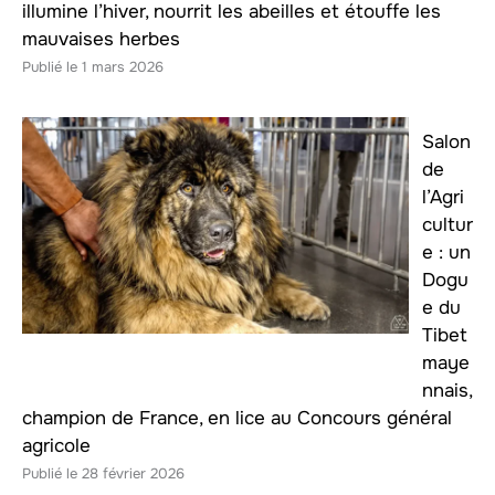
illumine l’hiver, nourrit les abeilles et étouffe les
mauvaises herbes
1 mars 2026
Salon
de
l’Agri
cultur
e : un
Dogu
e du
Tibet
maye
nnais,
champion de France, en lice au Concours général
agricole
28 février 2026