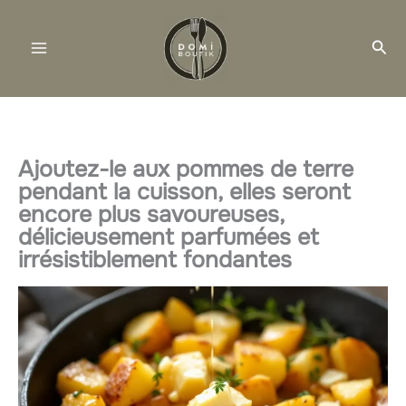
Aller
au
Rec
contenu
Ajoutez-le aux pommes de terre
pendant la cuisson, elles seront
encore plus savoureuses,
délicieusement parfumées et
irrésistiblement fondantes